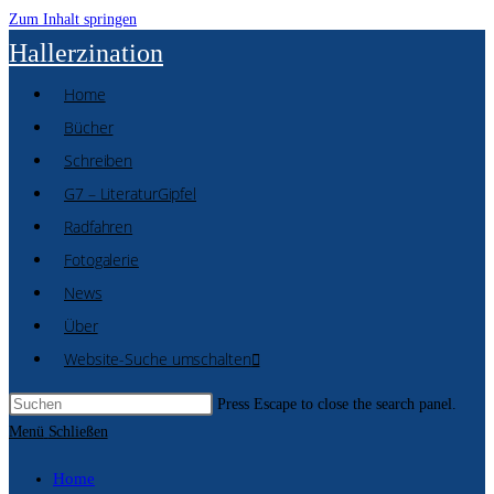
Zum Inhalt springen
Hallerzination
Home
Bücher
Schreiben
G7 – LiteraturGipfel
Radfahren
Fotogalerie
News
Über
Website-Suche umschalten
Press Escape to close the search panel.
Menü
Schließen
Home