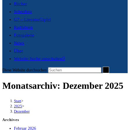
Bücher
Schreiben
G7 – LiteraturGipfel
Radfahren
Fotogalerie
News
Über
Website-Suche umschalten
Diese Website durchsuchen
Monatsarchiv: Dezember 2025
Start
>
2025
>
Dezember
Archives
Februar 2026