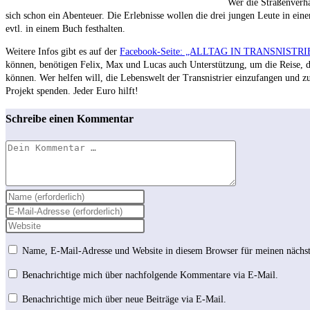
Wer die Straßenverhä
sich schon ein Abenteuer.
Die Erlebnisse wollen die drei jungen Leute in ein
evtl. in einem Buch festhalten.
Weitere Infos gibt es auf der
Facebook-Seite: „ALLTAG IN TRANSNISTR
können, benötigen Felix, Max und Lucas auch Unterstützung, um die Reise, di
können. Wer helfen will, die Lebenswelt der Transnistrier einzufangen und z
Projekt spenden. Jeder Euro hilft!
Schreibe einen Kommentar
Kommentar
Gib
deinen
Gib
Namen
deine
Gib
oder
E-
deine
Benutzernamen
Mail-
Website-
Name, E-Mail-Adresse und Website in diesem Browser für meinen nächs
zum
Adresse
URL
Kommentieren
Benachrichtige mich über nachfolgende Kommentare via E-Mail.
zum
ein
ein
Kommentieren
(optional)
Benachrichtige mich über neue Beiträge via E-Mail.
ein