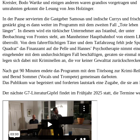
Kreisler, Bodo Wartke und einigen anderen waren grandios vorgetragen und
umrahmten gekonnt die Lesung von Jens Holzinger.
In der Pause servierten die Gastgeber Samosas und indische Currys und frisch
gestärkt ging es dann weiter im Programm mit dem zweiten Fall „Tote leben
länger“. In diesem wird ein türkischer Unternehmer aus Istanbul, der unter
Beobachtung von Frontex steht, am Mannheimer Hauptbahnhof von einem 
überrollt. Von dem fahrerflüchtigen Täter und dem Tatfahrzeug fehlt jede Spu
Quadrat“ das Finanzamt auf die Pelle und Hannes’ Psychotherapie nimmt ein
eingehender mit dem undurchsichtigen Fall beschäftigen, geraten sie einmal 
legen sich dabei mit Kriminellen an, die vor keiner Gewalttat zurückschrec
Nach gut 90 Minuten endete das Programm mit dem Titelsong zur Krimi-Reih
und Bernd Sommer (Vocals und Trompete) gemeinsam darboten.
Das Publikum war begeistert und forderten lautstark eine Zugabe, die sie a
Der nächste G7-LiteraturGipfel findet im Frühjahr 2025 statt, die Termine w