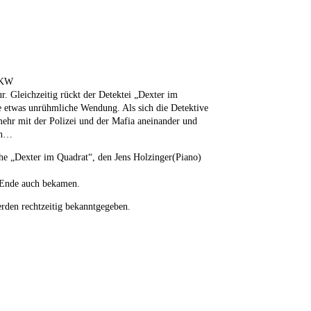
LKW
r. Gleichzeitig rückt der Detektei „Dexter im
e etwas unrühmliche Wendung. Als sich die Detektive
mehr mit der Polizei und der Mafia aneinander und
ken…
e „Dexter im Quadrat“, den Jens Holzinger(Piano)
m Ende auch bekamen.
erden rechtzeitig bekanntgegeben.