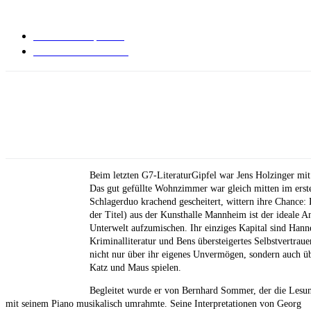
November 8, 2024
Keine Kommentare
Beim letzten G7-LiteraturGipfel war Jens Holzinger mi
Das gut gefüllte Wohnzimmer war gleich mitten im erste
Schlagerduo krachend gescheitert, wittern ihre Chance:
der Titel) aus der Kunsthalle Mannheim ist der ideale 
Unterwelt aufzumischen. Ihr einziges Kapital sind Hanne
Kriminalliteratur und Bens übersteigertes Selbstvertraue
nicht nur über ihr eigenes Unvermögen, sondern auch üb
Katz und Maus spielen.
Begleitet wurde er von
Bernhard Sommer, der die Lesu
mit seinem Piano musikalisch umrahmte. Seine Interpretationen von Georg