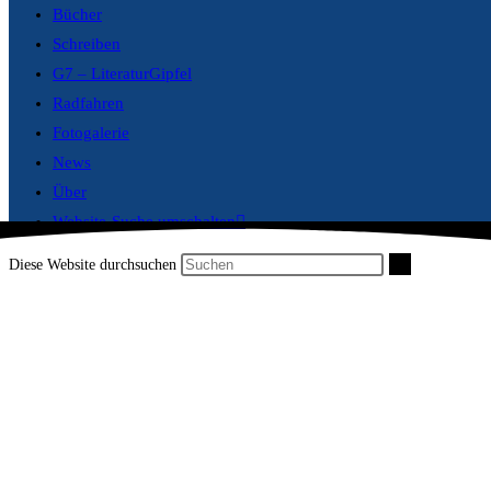
Bücher
Schreiben
G7 – LiteraturGipfel
Radfahren
Fotogalerie
News
Über
Website-Suche umschalten
Diese Website durchsuchen
„Dexter im Quadrat“ z
LiteraturGi