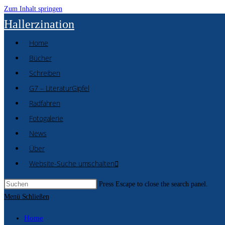
Zum Inhalt springen
Hallerzination
Home
Bücher
Schreiben
G7 – LiteraturGipfel
Radfahren
Fotogalerie
News
Über
Website-Suche umschalten
Press Escape to close the search panel.
Menü
Schließen
Home