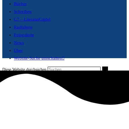
Bücher
Schreiben
G7 – LiteraturGipfel
Radfahren
Fotogalerie
News
Über
Website-Suche umschalten
Diese Website durchsuchen