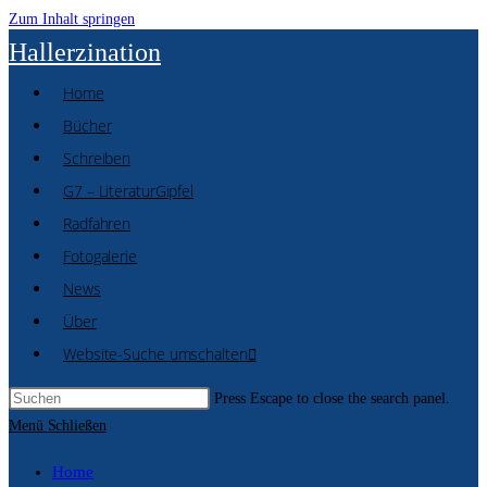
Zum Inhalt springen
Hallerzination
Home
Bücher
Schreiben
G7 – LiteraturGipfel
Radfahren
Fotogalerie
News
Über
Website-Suche umschalten
Press Escape to close the search panel.
Menü
Schließen
Home