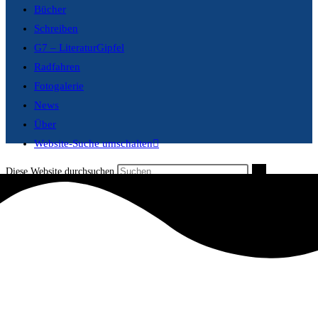
Bücher
Schreiben
G7 – LiteraturGipfel
Radfahren
Fotogalerie
News
Über
Website-Suche umschalten
Diese Website durchsuchen