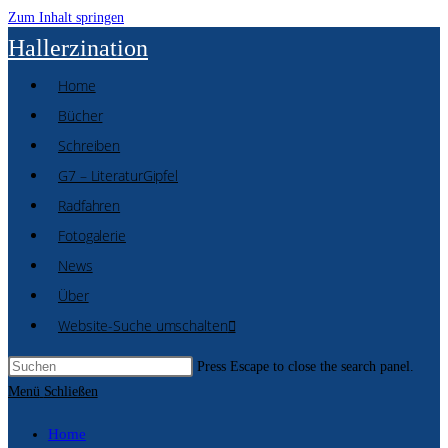
Zum Inhalt springen
Hallerzination
Home
Bücher
Schreiben
G7 – LiteraturGipfel
Radfahren
Fotogalerie
News
Über
Website-Suche umschalten
Press Escape to close the search panel.
Menü
Schließen
Home