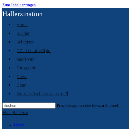
Zum Inhalt springen
Hallerzination
Home
Bücher
Schreiben
G7 – LiteraturGipfel
Radfahren
Fotogalerie
News
Über
Website-Suche umschalten
Press Escape to close the search panel.
Menü
Schließen
Home