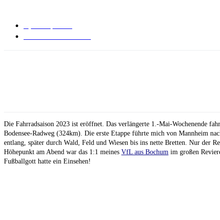
April 28, 2023
Keine Kommentare
Die Fahrradsaison 2023 ist eröffnet. Das verlängerte 1.-Mai-Wochenende f
Bodensee-Radweg (324km). Die erste Etappe führte mich von Mannheim nach
entlang, später durch Wald, Feld und Wiesen bis ins nette Bretten. Nur der 
Höhepunkt am Abend war das 1:1 meines
VfL aus Bochum
im großen Revier
Fußballgott hatte ein Einsehen!