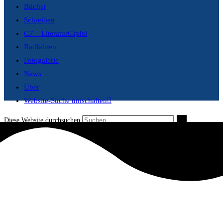
Bücher
Schreiben
G7 – LiteraturGipfel
Radfahren
Fotogalerie
News
Über
Website-Suche umschalten
Diese Website durchsuchen