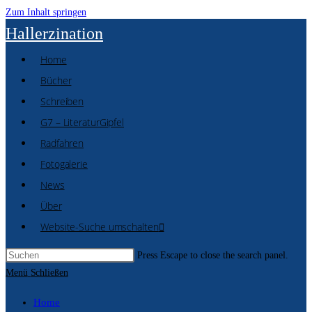
Zum Inhalt springen
Hallerzination
Home
Bücher
Schreiben
G7 – LiteraturGipfel
Radfahren
Fotogalerie
News
Über
Website-Suche umschalten
Press Escape to close the search panel.
Menü
Schließen
Home