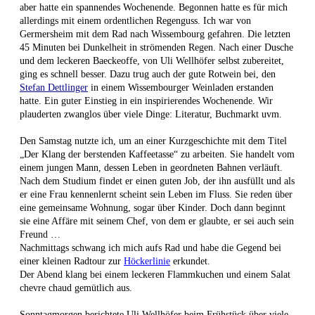
aber hatte ein spannendes Wochenende. Begonnen hatte es für mich
allerdings mit einem ordentlichen Regenguss. Ich war von
Germersheim mit dem Rad nach Wissembourg gefahren. Die letzten
45 Minuten bei Dunkelheit in strömenden Regen. Nach einer Dusche
und dem leckeren Baeckeoffe, von Uli Wellhöfer selbst zubereitet,
ging es schnell besser. Dazu trug auch der gute Rotwein bei, den
Stefan Dettlinger
in einem Wissembourger Weinladen erstanden
hatte. Ein guter Einstieg in ein inspirierendes Wochenende. Wir
plauderten zwanglos über viele Dinge: Literatur, Buchmarkt uvm.
Den Samstag nutzte ich, um an einer Kurzgeschichte mit dem Titel
„Der Klang der berstenden Kaffeetasse“ zu arbeiten. Sie handelt vom
einem jungen Mann, dessen Leben in geordneten Bahnen verläuft.
Nach dem Studium findet er einen guten Job, der ihn ausfüllt und als
er eine Frau kennenlernt scheint sein Leben im Fluss. Sie reden über
eine gemeinsame Wohnung, sogar über Kinder. Doch dann beginnt
sie eine Affäre mit seinem Chef, von dem er glaubte, er sei auch sein
Freund …
Nachmittags schwang ich mich aufs Rad und habe die Gegend bei
einer kleinen Radtour zur
Höckerlinie
erkundet.
Der Abend klang bei einem leckeren Flammkuchen und einem Salat
chevre chaud gemütlich aus.
Sonntagmorgen berichtete Uli Wellhöfer beim Frühstück über viele