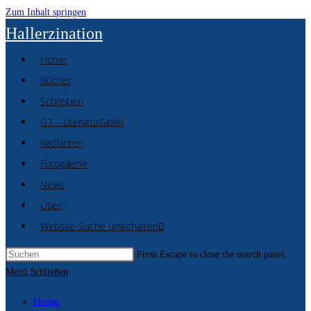
Zum Inhalt springen
Hallerzination
Home
Bücher
Schreiben
G7 – LiteraturGipfel
Radfahren
Fotogalerie
News
Über
Website-Suche umschalten
Press Escape to close the search panel.
Menü
Schließen
Home