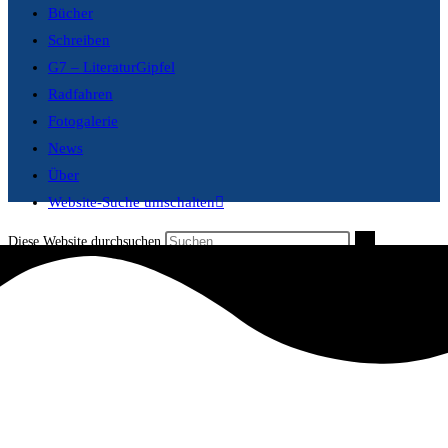
Bücher
Schreiben
G7 – LiteraturGipfel
Radfahren
Fotogalerie
News
Über
Website-Suche umschalten
Diese Website durchsuchen