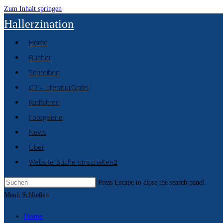
Zum Inhalt springen
Hallerzination
Home
Bücher
Schreiben
G7 – LiteraturGipfel
Radfahren
Fotogalerie
News
Über
Website-Suche umschalten
Press Escape to close the search panel.
Menü
Schließen
Home