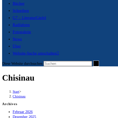
Bücher
Schreiben
G7 – LiteraturGipfel
Radfahren
Fotogalerie
News
Über
Website-Suche umschalten
Diese Website durchsuchen
Chisinau
Start
>
Chisinau
Archives
Februar 2026
Dezember 2025