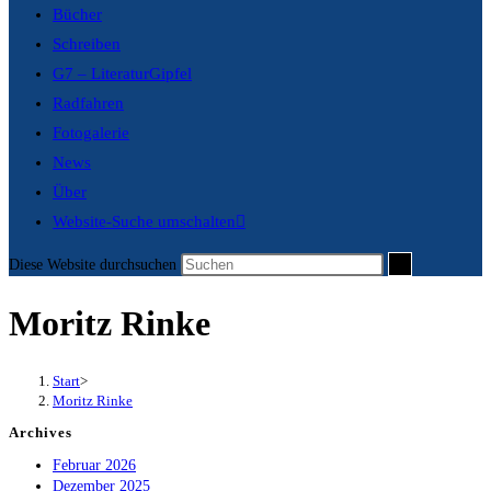
Bücher
Schreiben
G7 – LiteraturGipfel
Radfahren
Fotogalerie
News
Über
Website-Suche umschalten
Diese Website durchsuchen
Moritz Rinke
Start
>
Moritz Rinke
Archives
Februar 2026
Dezember 2025