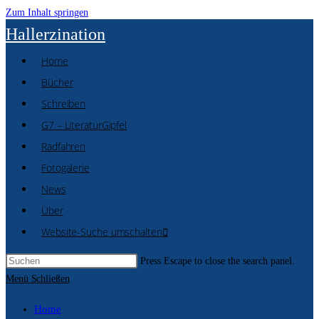
Zum Inhalt springen
Hallerzination
Home
Bücher
Schreiben
G7 – LiteraturGipfel
Radfahren
Fotogalerie
News
Über
Website-Suche umschalten
Press Escape to close the search panel.
Menü
Schließen
Home