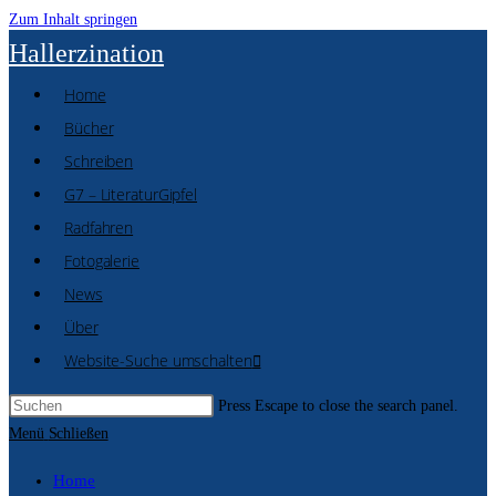
Zum Inhalt springen
Hallerzination
Home
Bücher
Schreiben
G7 – LiteraturGipfel
Radfahren
Fotogalerie
News
Über
Website-Suche umschalten
Press Escape to close the search panel.
Menü
Schließen
Home