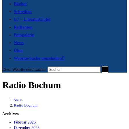
Bücher
Schreiben
G7 – LiteraturGipfel
Radfahren
Fotogalerie
News
Über
Website-Suche umschalten
Diese Website durchsuchen
Radio Bochum
Start
>
Radio Bochum
Archives
Februar 2026
Dezember 2025