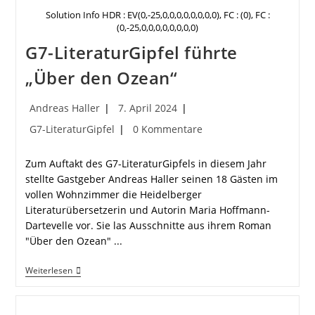
Solution Info HDR : EV(0,-25,0,0,0,0,0,0,0,0), FC : (0), FC :
(0,-25,0,0,0,0,0,0,0,0)
G7-LiteraturGipfel führte
„Über den Ozean“
Beitrags-
Beitrag
Andreas Haller
7. April 2024
Autor:
veröffentlicht:
Beitrags-
Beitrags-
G7-LiteraturGipfel
0 Kommentare
Kategorie:
Kommentare:
Zum Auftakt des G7-LiteraturGipfels in diesem Jahr
stellte Gastgeber Andreas Haller seinen 18 Gästen im
vollen Wohnzimmer die Heidelberger
Literaturübersetzerin und Autorin Maria Hoffmann-
Dartevelle vor. Sie las Ausschnitte aus ihrem Roman
"Über den Ozean" ...
G7-
Weiterlesen
LiteraturGipfel
Führte
„Über