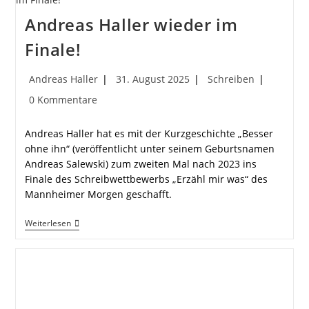
Andreas Haller wieder im
Finale!
Beitrags-
Beitrag
Beitrags-
Andreas Haller
31. August 2025
Schreiben
Autor:
veröffentlicht:
Kategorie:
Beitrags-
0 Kommentare
Kommentare:
Andreas Haller hat es mit der Kurzgeschichte „Besser
ohne ihn“ (veröffentlicht unter seinem Geburtsnamen
Andreas Salewski) zum zweiten Mal nach 2023 ins
Finale des Schreibwettbewerbs „Erzähl mir was“ des
Mannheimer Morgen geschafft.
Andreas
Weiterlesen
Haller
Wieder
Im
Finale!