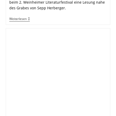
beim 2. Weinheimer Literaturfestival eine Lesung nahe
des Grabes von Sepp Herberger.
Andreas
Weiterlesen
Haller
Moderiert
Lesung
Nahe
Des
Grabs
Von
Sepp
Herberger