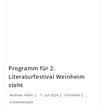
Weinheimer
Literaturfestival
Im
September
Programm für 2.
Literaturfestival Weinheim
steht
Beitrags-
Beitrag
Beitrags-
Andreas Haller
11. Juli 2024
Schreiben
Autor:
veröffentlicht:
Kategorie:
Beitrags-
0 Kommentare