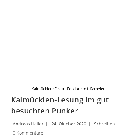
Den
Ozean“
Kalmückien: Elista - Folklore mit Kamelen
Kalmückien-Lesung im gut
besuchten Punker
Beitrags-
Beitrag
Beitrags-
Andreas Haller
24. Oktober 2020
Schreiben
Autor:
veröffentlicht:
Kategorie:
Beitrags-
0 Kommentare