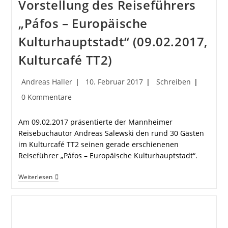
Vorstellung des Reiseführers
„Páfos – Europäische
Kulturhauptstadt“ (09.02.2017,
Kulturcafé TT2)
Beitrags-
Beitrag
Beitrags-
Andreas Haller
10. Februar 2017
Schreiben
Autor:
veröffentlicht:
Kategorie:
Beitrags-
0 Kommentare
Kommentare:
Am 09.02.2017 präsentierte der Mannheimer
Reisebuchautor Andreas Salewski den rund 30 Gästen
im Kulturcafé TT2 seinen gerade erschienenen
Reiseführer „Páfos – Europäische Kulturhauptstadt“.
Vorstellung
Weiterlesen
Des
Reiseführers
„Páfos
–
Europäische
Kulturhauptstadt“