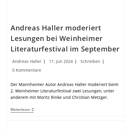
Andreas Haller moderiert
Lesungen bei Weinheimer
Literaturfestival im September
Beitrags-
Beitrag
Beitrags-
Andreas Haller
11. Juli 2024
Schreiben
Autor:
veröffentlicht:
Kategorie:
Beitrags-
0 Kommentare
Kommentare:
Der Mannheimer Autor Andreas Haller moderiert beim
2. Weinheimer Literaturfestival zwei Lesungen, unter
anderem mit Moritz Rinke und Christian Metzger.
Andreas
Weiterlesen
Haller
Moderiert
Lesungen
Bei