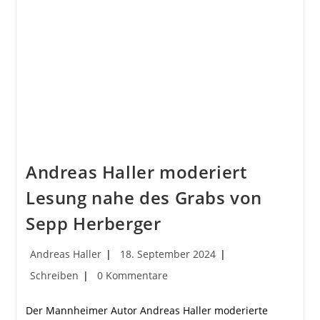
Andreas Haller moderiert
Lesung nahe des Grabs von
Sepp Herberger
Beitrags-
Beitrag
Andreas Haller
18. September 2024
Autor:
veröffentlicht:
Beitrags-
Beitrags-
Schreiben
0 Kommentare
Kategorie:
Kommentare:
Der Mannheimer Autor Andreas Haller moderierte