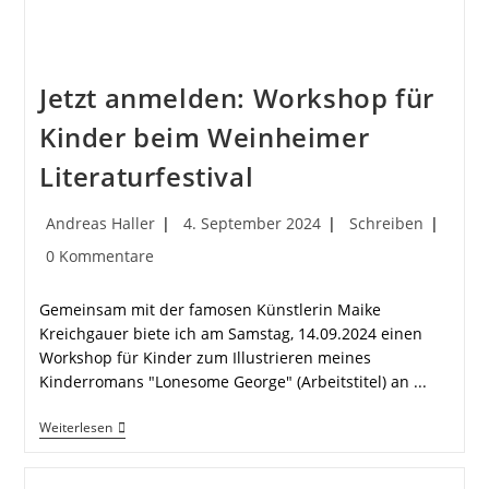
Jetzt anmelden: Workshop für
Kinder beim Weinheimer
Literaturfestival
Beitrags-
Beitrag
Beitrags-
Andreas Haller
4. September 2024
Schreiben
Autor:
veröffentlicht:
Kategorie:
Beitrags-
0 Kommentare
Kommentare:
Gemeinsam mit der famosen Künstlerin Maike
Kreichgauer biete ich am Samstag, 14.09.2024 einen
Workshop für Kinder zum Illustrieren meines
Kinderromans "Lonesome George" (Arbeitstitel) an ...
Jetzt
Weiterlesen
Anmelden:
Workshop
Für