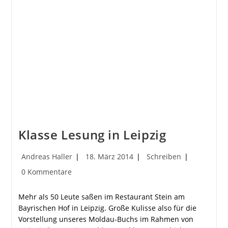
(09.02.2017,
Kulturcafé
TT2)
Klasse Lesung in Leipzig
Beitrags-
Beitrag
Beitrags-
Andreas Haller
18. März 2014
Schreiben
Autor:
veröffentlicht:
Kategorie:
Beitrags-
0 Kommentare
Kommentare:
Mehr als 50 Leute saßen im Restaurant Stein am
Bayrischen Hof in Leipzig. Große Kulisse also für die
Vorstellung unseres Moldau-Buchs im Rahmen von