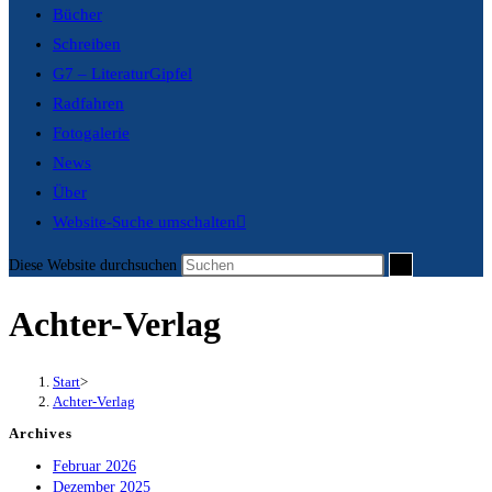
Bücher
Schreiben
G7 – LiteraturGipfel
Radfahren
Fotogalerie
News
Über
Website-Suche umschalten
Diese Website durchsuchen
Achter-Verlag
Start
>
Achter-Verlag
Archives
Februar 2026
Dezember 2025