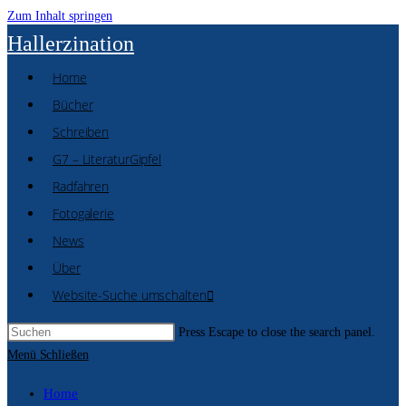
Zum Inhalt springen
Hallerzination
Home
Bücher
Schreiben
G7 – LiteraturGipfel
Radfahren
Fotogalerie
News
Über
Website-Suche umschalten
Press Escape to close the search panel.
Menü
Schließen
Home