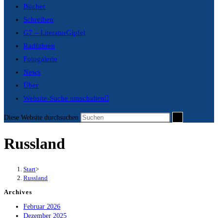
Bücher
Schreiben
G7 – LiteraturGipfel
Radfahren
Fotogalerie
News
Über
Website-Suche umschalten
Diese Website durchsuchen
Russland
Start
>
Russland
Archives
Februar 2026
Dezember 2025