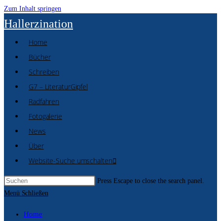
Zum Inhalt springen
Hallerzination
Home
Bücher
Schreiben
G7 – LiteraturGipfel
Radfahren
Fotogalerie
News
Über
Website-Suche umschalten
Press Escape to close the search panel.
Menü
Schließen
Home