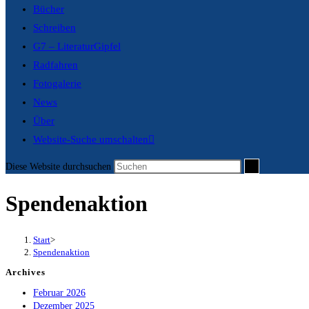
Bücher
Schreiben
G7 – LiteraturGipfel
Radfahren
Fotogalerie
News
Über
Website-Suche umschalten
Diese Website durchsuchen
Spendenaktion
Start
>
Spendenaktion
Archives
Februar 2026
Dezember 2025