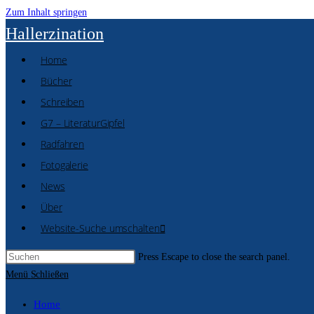
Zum Inhalt springen
Hallerzination
Home
Bücher
Schreiben
G7 – LiteraturGipfel
Radfahren
Fotogalerie
News
Über
Website-Suche umschalten
Press Escape to close the search panel.
Menü
Schließen
Home