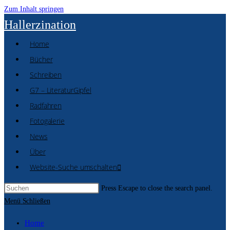
Zum Inhalt springen
Hallerzination
Home
Bücher
Schreiben
G7 – LiteraturGipfel
Radfahren
Fotogalerie
News
Über
Website-Suche umschalten
Press Escape to close the search panel.
Menü
Schließen
Home